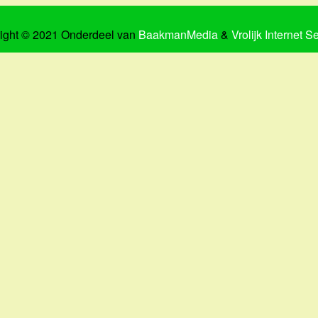
ight © 2021 Onderdeel van
BaakmanMedia
&
Vrolijk Internet S