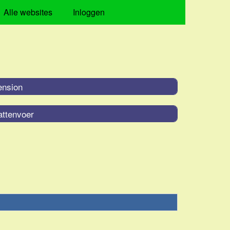
Alle websites
Inloggen
ension
attenvoer